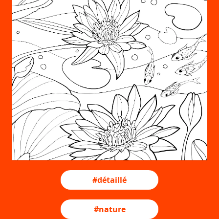
#détaillé
#nature