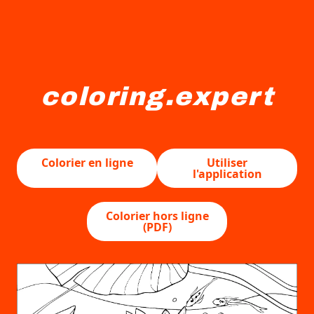
coloring.expert
Des nénuphars flottent sur un étang entouré de grandes f
Colorier en ligne
Utiliser
l'application
Colorier hors ligne
(PDF)