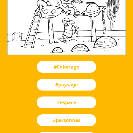
#Coloriage
#paysage
#espace
#personnes