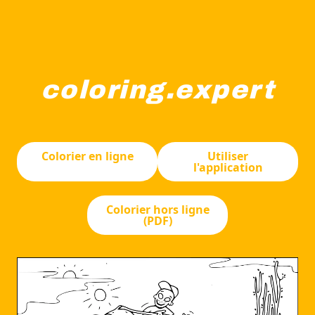
coloring.expert
Deux enfants jouent sur une structure de jeu sur le thèm
Colorier en ligne
Utiliser
l'application
Colorier hors ligne
(PDF)