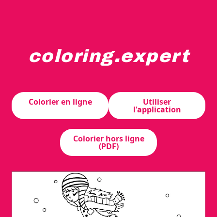
coloring.expert
Une jeune fille patine gracieusement sur une patinoire,
Colorier en ligne
Utiliser
l'application
Colorier hors ligne
(PDF)