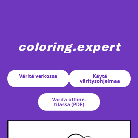
coloring.expert
Triceratops istuu ruohikolla nauttien vesimeloniviipalee
Väritä verkossa
Käytä
väritysohjelmaa
Väritä offline-
tilassa (PDF)