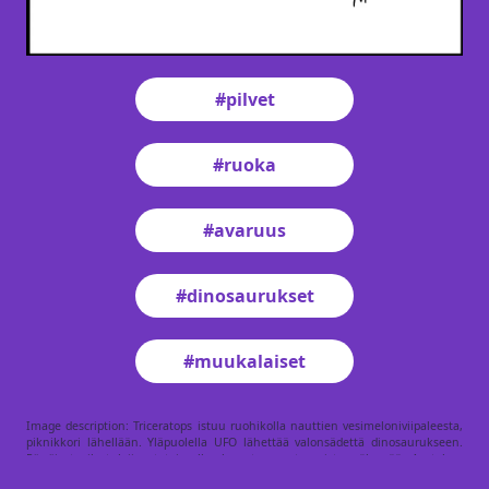
#pilvet
#ruoka
#avaruus
#dinosaurukset
#muukalaiset
Image description: Triceratops istuu ruohikolla nauttien vesimeloniviipaleesta,
piknikkori lähellään. Yläpuolella UFO lähettää valonsädettä dinosaurukseen.
Pörröiset pilvet leijuvat taivaalla, korostaen satumaista näkymää. Asetelma
vihjaa epätavalliseen ulkoilmapiknikkiin.