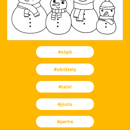
#söpö
#värittely
#talvi
#joulu
#perhe