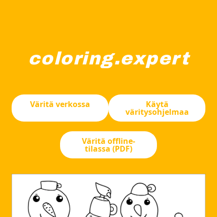
coloring.expert
Näytetään neljän lumiukon ryhmä, joilla kaikilla on erila
Väritä verkossa
Käytä
väritysohjelmaa
Väritä offline-
tilassa (PDF)