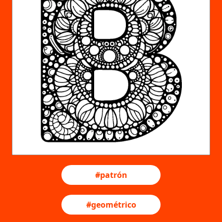
#patrón
#geométrico