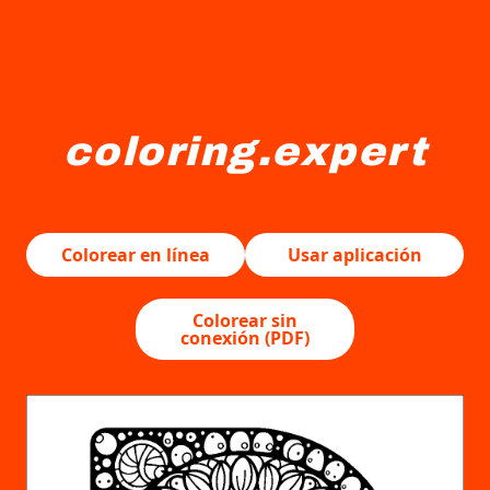
coloring.expert
Una gran y compleja letra "B" está llena de varios patro
Colorear en línea
Usar aplicación
Colorear sin
conexión (PDF)