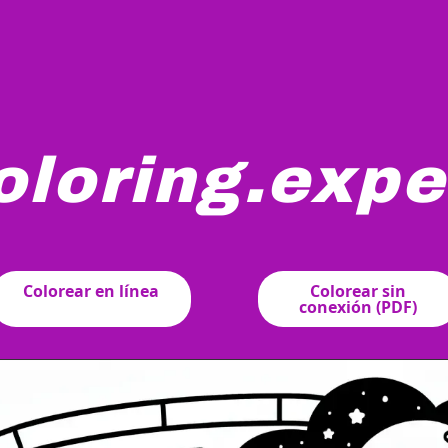
oloring.expe
l se sienta en la cabina de una nave espacial. Está mirando
Colorear en línea
Colorear sin
conexión (PDF)