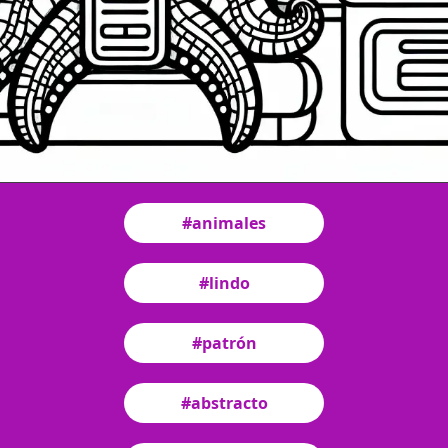
#animales
#lindo
#patrón
#abstracto