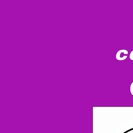
c
Un lindo pulpo vistiendo un traje espacia