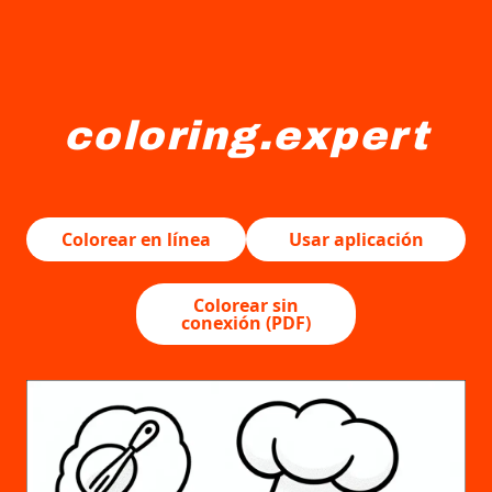
coloring.expert
Un castor lleva un sombrero de chef y un delantal y se
Colorear en línea
Usar aplicación
Colorear sin
conexión (PDF)