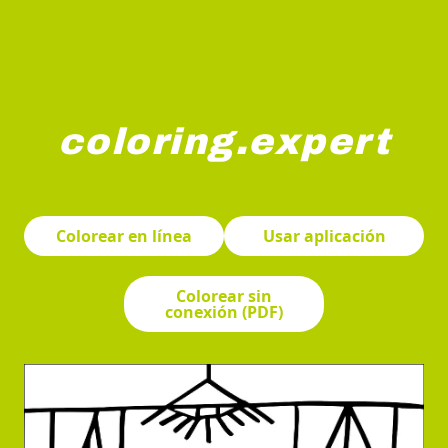
coloring.expert
Una mesa de cocina está puesta con una tetera y dos ta
Colorear en línea
Usar aplicación
Colorear sin
conexión (PDF)