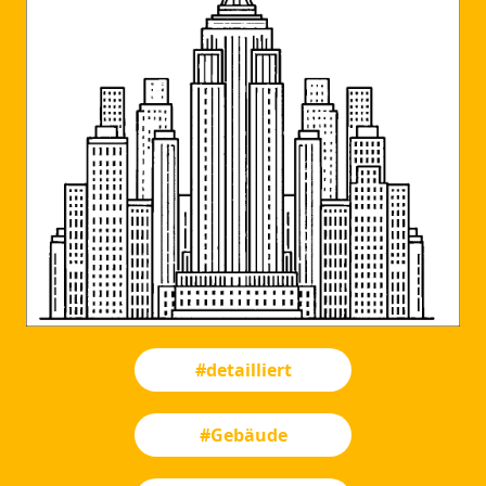
#detailliert
#Gebäude