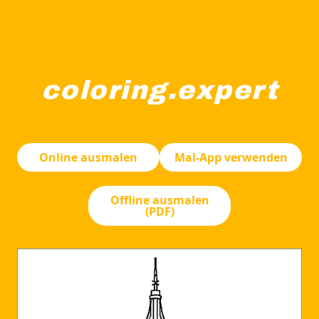
coloring.expert
Eine detaillierte Illustration einer Stadtsilhouette, 
Online ausmalen
Mal-App verwenden
Offline ausmalen
(PDF)