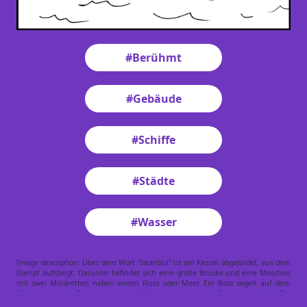
#Berühmt
#Gebäude
#Schiffe
#Städte
#Wasser
Image description: Über dem Wort "Istanbul" ist ein Kessel abgebildet, aus dem
Dampf aufsteigt. Darunter befindet sich eine große Brücke und eine Moschee
mit zwei Minaretten neben einem Fluss oder Meer. Ein Boot segelt auf dem
Wasser und eine Flagge mit einem Halbmond und einem Stern ist sichtbar. Die
Szene stellt Elemente der ikonischen Skyline von Istanbul dar.