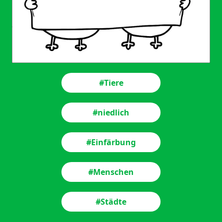
#Tiere
#niedlich
#Einfärbung
#Menschen
#Städte