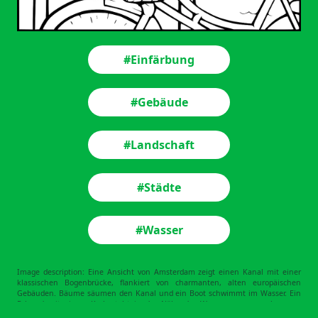
#Einfärbung
#Gebäude
#Landschaft
#Städte
#Wasser
Image description: Eine Ansicht von Amsterdam zeigt einen Kanal mit einer
klassischen Bogenbrücke, flankiert von charmanten, alten europäischen
Gebäuden. Bäume säumen den Kanal und ein Boot schwimmt im Wasser. Ein
Fahrrad mit einem Korb steht in der Nähe des Wasserwegs, umgeben von
Blumenarrangements. Das Wort "Amsterdam" ist prominent oben angezeigt.