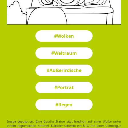
#Wolken
#Weltraum
#Außerirdische
#Porträt
#Regen
Image description: Eine Buddha-Statue sitzt friedlich auf einer Wolke unter
einem regnerischen Himmel. Darüber schwebt ein UFO mit einer Comicfigur.