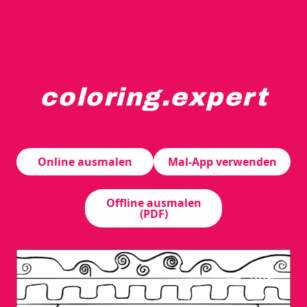
coloring.expert
Drei Hemden hängen an einem Gestell, darüber auf eine
Online ausmalen
Mal-App verwenden
Offline ausmalen
(PDF)