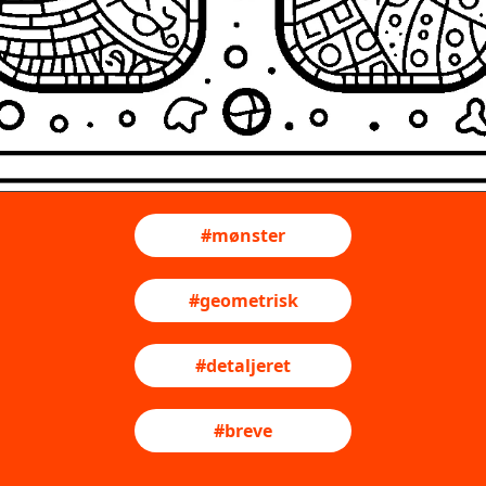
#mønster
#geometrisk
#detaljeret
#breve