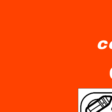
c
Et detaljeret dekoreret bogstav "H" er i c