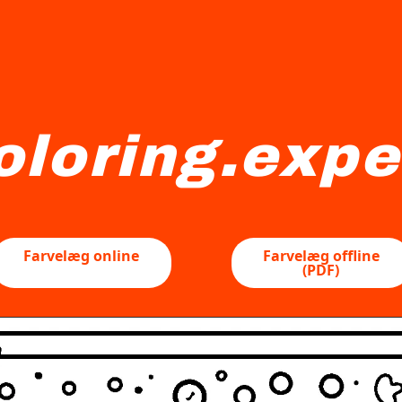
oloring.expe
entrum for dette billede. Designet er fyldt med forskellige
Farvelæg online
Farvelæg offline
(PDF)