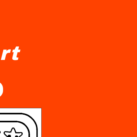
rt
 mønstre, herunder prikker, linjer og geometriske former. O