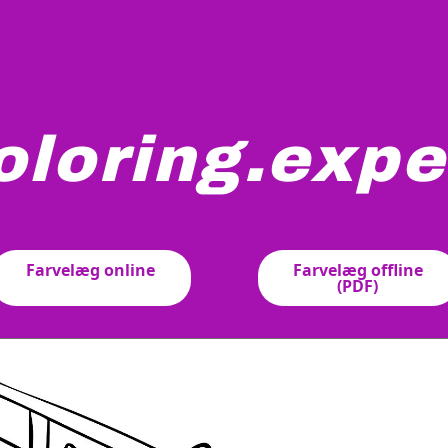
oloring.expe
de propel og dobbelte vinger vises fra en sidevinkel. Flyet 
Farvelæg online
Farvelæg offline
(PDF)