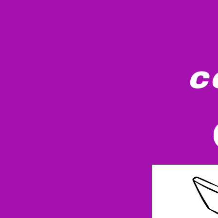
c
En vintage dobbeltdekker med en fremtræden