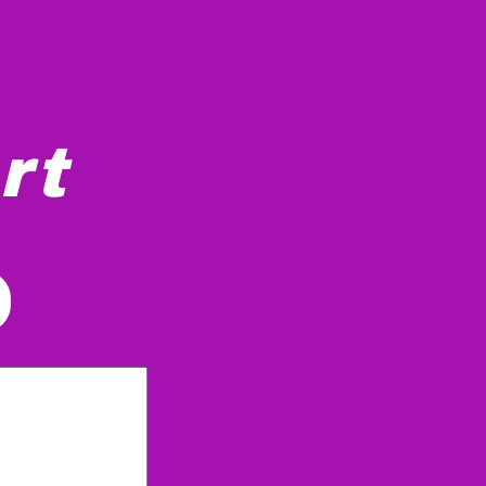
rt
har et enkelt design, med et synligt cockpit og landingsgear