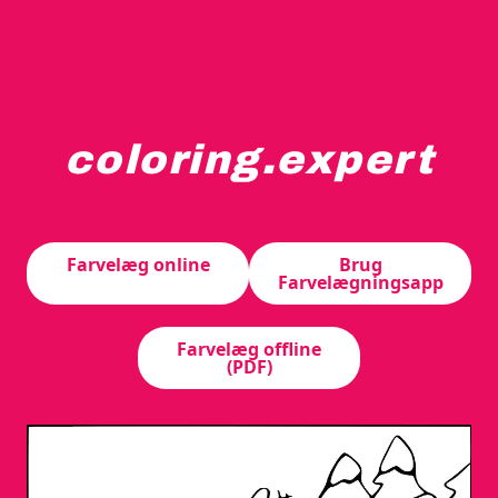
coloring.expert
Et barn i en vinterhue og halstørklæde klatrer op ad en
Farvelæg online
Brug
Farvelægningsapp
Farvelæg offline
(PDF)