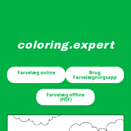
coloring.expert
Sejlbåde konkurrerer på et roligt vandområde under en 
Farvelæg online
Brug
Farvelægningsapp
Farvelæg offline
(PDF)