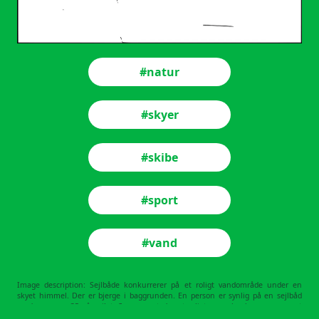
#natur
#skyer
#skibe
#sport
#vand
Image description: Sejlbåde konkurrerer på et roligt vandområde under en
skyet himmel. Der er bjerge i baggrunden. En person er synlig på en sejlbåd
med nummer 35 på sejlet. Scenen antyder et roligt, men konkurrencepræget
sejlmiljø.